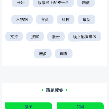
开始
股票线上配资平台
国债
不锈钢
官员
科技
最新
支持
披露
股份
线上配资排名
增多
调查
话题标签
孩子
我国