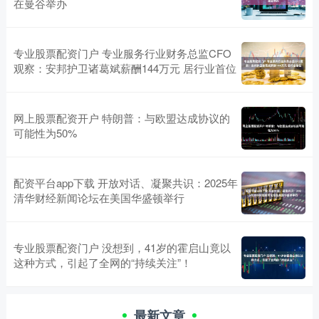
在曼谷举办
专业股票配资门户 专业服务行业财务总监CFO
观察：安邦护卫诸葛斌薪酬144万元 居行业首位
网上股票配资开户 特朗普：与欧盟达成协议的
可能性为50%
配资平台app下载 开放对话、凝聚共识：2025年
清华财经新闻论坛在美国华盛顿举行
专业股票配资门户 没想到，41岁的霍启山竟以
这种方式，引起了全网的“持续关注”！
最新文章