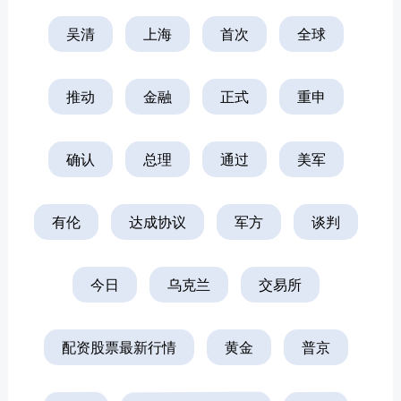
吴清
上海
首次
全球
推动
金融
正式
重申
确认
总理
通过
美军
有伦
达成协议
军方
谈判
今日
乌克兰
交易所
配资股票最新行情
黄金
普京