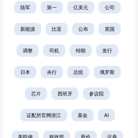
陆军
第一
亿美元
公司
新能源
比亚
公布
英国
调整
司机
特朗
发行
日本
央行
总统
俄罗斯
芯片
西班牙
参议院
证配所官网浙江
基金
AI
美联储
财政部
股价
证券