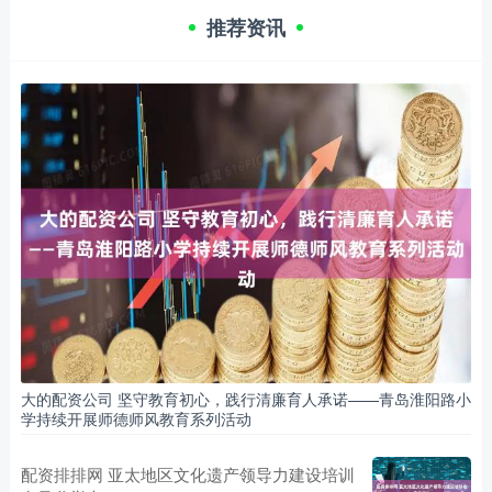
推荐资讯
大的配资公司 坚守教育初心，践行清廉育人承诺——青岛淮阳路小
学持续开展师德师风教育系列活动
配资排排网 亚太地区文化遗产领导力建设培训